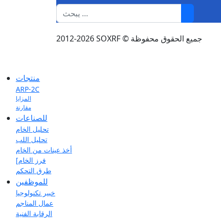
1
2012-2026 SOXRF © جميع الحقوق محفوظة
منتجات
ARP-2C
المزايا
مقارنة
للصناعات
تحليل الخام
تحليل اللب
أخذ عينات من الخام
[فرز الخام
طرق التحكم
للموظفين
خبير تكنولوجيا
عمال المناجم
الرقابة الفنية