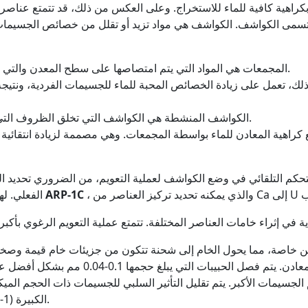
 بكراهية كافية للماء للاستخراج. وعلى العكس من ذلك، قد تتمتع عناصر 
 تسمى الكواشف. الكواشف هي مواد تزيد أو تقلل من خصائص الجسيمات ال
المجمعات هي المواد التي يتم امتصاصها على سطح المعدن والتي يجب استخراجها من المحلول (تحويلها إلى رغوة).
الكواشف المنشطة هي الكواشف التي تخلق الظروف التي تساعد على التصاق المجمعات بسطح المعادن.
راهية المعادن للماء بواسطة المجمعات. وهي مصممة لزيادة انتقائية 
لتحكم التلقائي في وضع الكواشف لعملية التعويم، من الضروري تحديد 
يتم استخدام محلل الأشعة السينية للتدفق ARP-1C
الفعلي. له
اصة، مما يحول الخام إلى شحنة تتكون من جزيئات خام قيمة وصخور ن
درجة السحق التي تضمن فصلًا كاملاً بدرجة كا
 من 5 ميكرون تعوق تعويم الجسيمات الأكبر. يتم تقليل التأثير السلبي للجسيمات ذا
الكبيرة (1-3 مم) بعيدًا عن الفقاعات أثناء التعويم ولا يتم تعويمها.