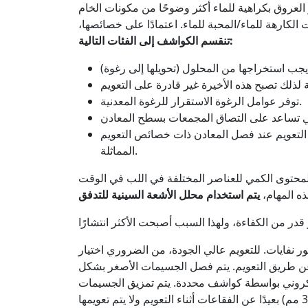
العروق بكراهية للماء أكثر وضوحًا من مكونات الخام
كارهة للماء/المحبة للماء. اعتمادًا على خصائصها،
تنقسم الكواشف إلى الفئات التالية:
توفر عوامل الرغوة الاستقرار للرغوة المعدنية.
التعويم عند فصل المعادن ذات خصائص التعويم
المماثلة.
المحتوى الكمي للعناصر المختلفة في اللب في الوقت
ذه المهام،
فايات. للتعويم عالي الجودة، من الضروري اختيار
فية للمعادن. يتم فصل الحبيبات التي يبلغ حجمها 0.1-0.04 مم بشكل أفضل عن طريق التعويم. يتم فصل الجسيمات الأصغر بشكل
ت الحجم الميكروني بواسطة كواشف محددة. يتم تمزيق الجسيمات