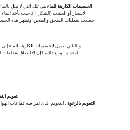
الجسيمات الكارهة للماء
هي تلك التي لا تبتل بالم
الأشجار أو العشب (الش
خضعت لعمليات السحق والطحن. وتظهر هذه الجسيمات، ا
وبالتالي، تميل الجسيمات الكارهة للماء إلى
المعدنية. ومع ذلك، فإن الالتصاق بفقاعات ا
خلط الخام المسحوق بالنفط والماء، مما يؤدي إلى طفو معادن الكبريتيد، التي لا يتم تبليلها جيدًا بالماء، على السطح.
تعويم الن
التعويم بالرغوة
. التعويم الذي تمر فيه فقاعات الهو