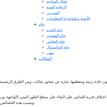
عمال المناجم
الرقابة الفنية
المديرين
الأتمتة وتكنولوجيا المعلومات
خام
خام الحديد
خام القصدير
خام النحاس
خام البوليميتال
ذهب
المقالات
ون عادة رديئة ومعظمها عبارة عن صخور نفايات. ومن الطرق الرئيسية 
 اختلاف قدرة العناصر على البقاء على سطح الطور البيني (الواجهة ب
وبسبب هذه الخصائص المميزة، تنقسم جزيئات العناصر المعدنية إلى نوعين: