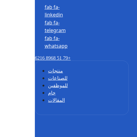
fab fa-
linkedin
fab fa-
telegram
fab fa-
whatsapp
6216 8968 51 79+
منتجات
للصناعات
للموظفين
خام
المقالات