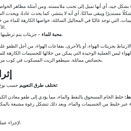
اء بشكل جيد، أي أنها تميل إلى تجنب ملامسته. ومن أمثلة مظاهر الخوا
كل 1). حيث يأخذ الماء شكلًا مستديرًا ويبقى ساكنًا، أي أنه لا ينتشر، كما يحدث عا
لتي توجد غالبًا في المحاليل السائلة، خواصها الكارهة للماء من خلال
الأخرى من أجل الطفو على السطح وتقليل طاقتها.
– جزيئات يتم ترطيبها جيدًا بالماء عندما تكون في المحاليل والمعلقات.
محبة للماء
 الارتباط بجزيئات الهواء، أو بالأحرى، بفقاعات الهواء، من أجل الطفو
لهواء ليس العملية الوحيدة التي يمكن من خلالها للجسيمات الكارهة للما
بخصائص مماثلة. سيطفو الزيت المسكوب في كوب من الماء على السطح لأن الزيت أيضًا مركب كاره للماء.
إثر
حسب نوع الواجهة التي يتم إنشاؤها لفصل مكونات الخام. وهي:
تختلف طرق التعويم
فط:
اء عبر خليط من الجسيمات والماء، وبعد ذلك تتشكل رغوة مشبعة بالمك
لإجراء عملية التعويم الرغوي، يجب سحق الخام إلى 0.1-0.2 مم.