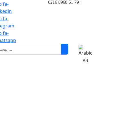
6216 8968 51 79+
b fa-
nkedin
b fa-
legram
b fa-
atsapp
AR