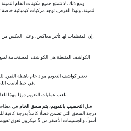
ومع ذلك، لا تتمتع جميع مكونات الخام الثمينة
الثمينة. ولهذا الغرض، توجد مركبات كيميائية خاصة
إن المنظمات لها تأثير معاكس، وعلى العكس من ذلك، تعمل على زيادة الخصائص المحبة للماء للجسيمات الفردية، ونتيجة لذلك تصبح هذه الأخيرة غير قادرة على التعويم.
الكواشف المثبطة هي الكواشف المستخدمة لمنع ك
تعتبر كواشف التعويم مواد خام باهظة الثمن. ل
، والذي يمكنه تحديد تركيز العناصر من Ca إلى U في خط أنابيب اللب.
تلعب عمليات التعويم دورًا مهمًا للغاية في إثراء خامات العناصر المختلفة. تتمتع عملية التعويم الرغوي بأكبر قدر من الكفاءة، ولهذا السبب أصبحت الأكثر انتشارًا.
قبل
التخصيب بالتعويم، يتم سحق الخام
في مطاحن خ
أسوأ، والجسيمات الأصغر