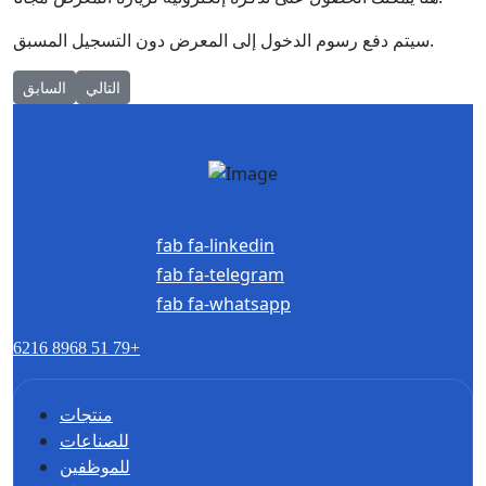
سيتم دفع رسوم الدخول إلى المعرض دون التسجيل المسبق.
Next article: يوم الجيولوجي السعيد!
التالي
السابق
fab fa-linkedin
fab fa-telegram
fab fa-whatsapp
6216 8968 51 79+
منتجات
للصناعات
للموظفين