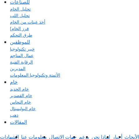
للصناعات
تحليل الخام
تحليل اللب
أخذ عينات من الخام
[فرز الخام
طرق التحكم
للموظفين
خبير تكنولوجيا
عمال المناجم
الرقابة الفنية
المديرين
الأتمتة وتكنولوجيا المعلومات
خام
خام الحديد
خام القصدير
خام النحاس
خام البوليميتال
ذهب
المقالات
الأبحاث
أخبار
لماذا نحن
يدعم
جهات الاتصال
معلومات عنا
الشهادات