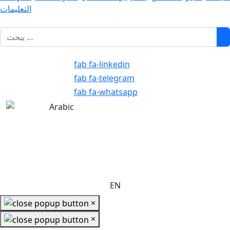
التعليمات
1
fab fa-linkedin
fab fa-telegram
fab fa-whatsapp
EN
×
×